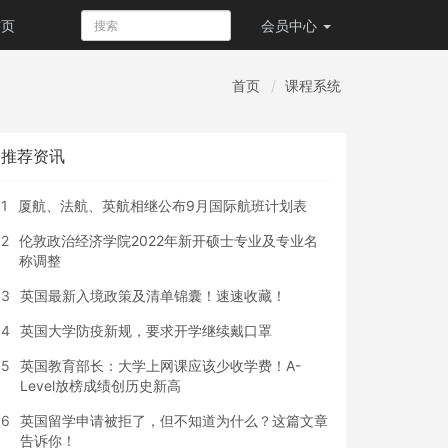
首页
会员
中心
首页
课程系统
推荐资讯
1
厦航、法航、英航相继公布9月国际航班计划表
2
伦敦政治经济学院2022年新开硕士专业及专业名
称调整
3
英国最新入境政策及清单锦囊！速速收藏！
4
英国大学防疫新规，要求开学继续戴口罩
5
英国教育部长：大学上网课应该少收学费！A-
Level放榜成绩创历史新高
6
英国留学申请被拒了，但不知道为什么？这篇文章
告诉你！