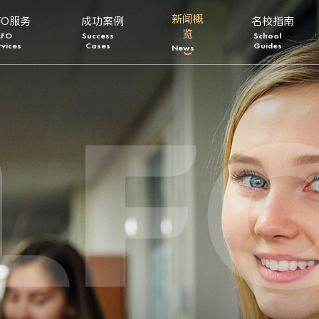
新闻概
FO服务
成功案例
名校指南
览
LFO
Success
School
rvices
Cases
Guides
News