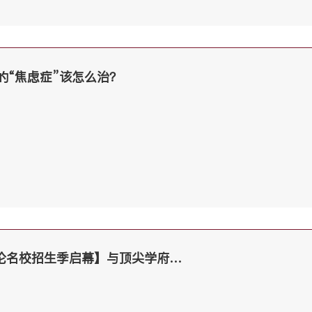
的“焦虑症”该怎么治？
【LFO外滩之夜 | 英伦名校招生季启幕】与顶尖学府招生官，共赴星空下的私密对话