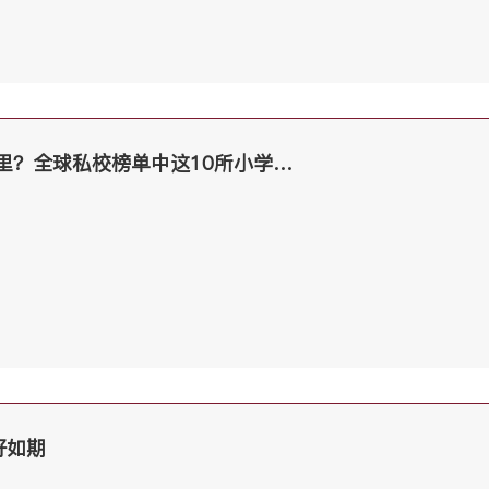
九大公学的捷径在哪里？全球私校榜单中这10所小学入围
好如期