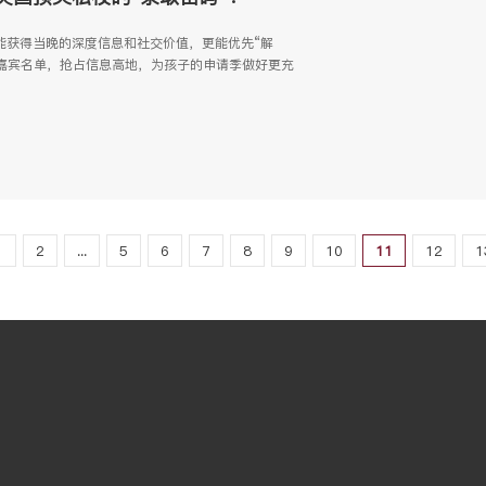
庭，不仅能获得当晚的深度信息和社交价值，更能优先“解
嘉宾名单，抢占信息高地，为孩子的申请季做好更充
1
2
...
5
6
7
8
9
10
11
12
1